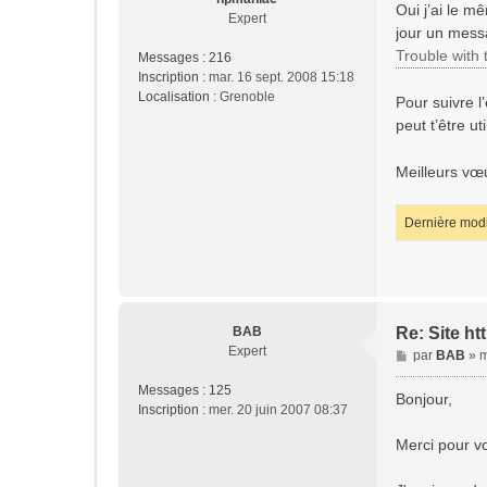
Oui j’ai le 
g
Expert
jour un messa
e
Trouble with
Messages :
216
Inscription :
mar. 16 sept. 2008 15:18
Localisation :
Grenoble
Pour suivre l
peut t’être ut
Meilleurs vœ
Dernière modi
BAB
Re: Site h
Expert
M
par
BAB
»
m
e
Messages :
125
s
Bonjour,
Inscription :
mer. 20 juin 2007 08:37
s
a
Merci pour v
g
e