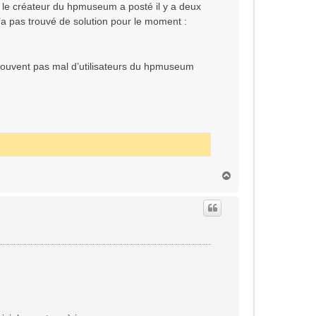
 le créateur du hpmuseum a posté il y a deux
’a pas trouvé de solution pour le moment :
etrouvent pas mal d’utilisateurs du hpmuseum
H
a
u
t