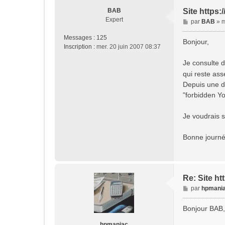
BAB
Site https
Expert
M
par
BAB
»
m
e
Messages :
125
s
Bonjour,
Inscription :
mer. 20 juin 2007 08:37
s
a
Je consulte 
g
qui reste ass
e
Depuis une di
"forbidden Yo
Je voudrais 
Bonne journé
Re: Site h
M
par
hpmani
e
s
Bonjour BAB,
s
a
hpmaniac