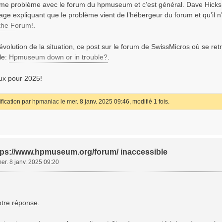
même problème avec le forum du hpmuseum et c’est général. Dave Hicks
ge expliquant que le problème vient de l’hébergeur du forum et qu’il n
 the Forum!
.
’évolution de la situation, ce post sur le forum de SwissMicros où se r
ile:
Hpmuseum down or in trouble?
.
ux pour 2025!
fication par
hpmaniac
le mer. 8 janv. 2025 09:46, modifié 1 fois.
ttps://www.hpmuseum.org/forum/ inaccessible
er. 8 janv. 2025 09:20
otre réponse.