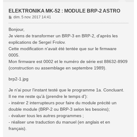
ELEKTRONIKA MK-52 : MODULE BRP-2 ASTRO
M
dim. 5 nov. 2017 14:41
e
s
Bonjour,
s
Je viens de transformer un BRP-3 en BRP-2, d'après les
a
explications de Sergeï Frolov.
g
Cette modification n'avait été tentée que sur le firmware
e
0005.
Mon firmware est 0002 et le numéro de série est 88632-8909
(construction ou assemblage en septembre 1989).
brp2-1.jpg
Je n'ai pour l'instant testé que le programme 1a. Concluant.
Il ne me reste qu'à (prendre le temps d'):
- insérer 2 interrupteurs pour faire du module précité un
double module (BRP-2 ou BRP-3 selon les besoins);
- évaluer tous les autres programmes ;
- réaliser une traduction du manuel (en anglais et en
français).