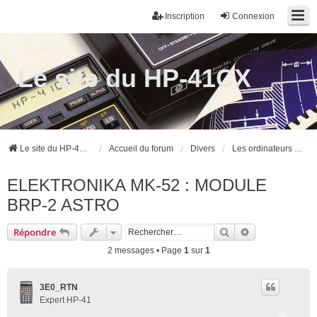
Inscription
Connexion
Le site du HP-41CX
Le site du HP-41CX
Accueil du forum
Divers
Les ordinateurs de poche autres que HP
ELEKTRONIKA MK-52 : MODULE
BRP-2 ASTRO
Rechercher
Recherche ava
Répondre
2 messages • Page
1
sur
1
3E0_RTN
Expert HP-41