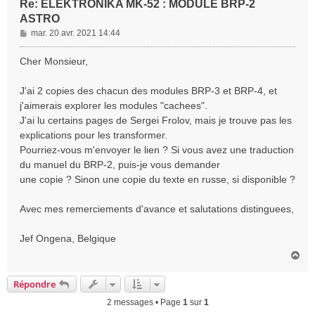
Re: ELEKTRONIKA MK-52 : MODULE BRP-2
ASTRO
M
mar. 20 avr. 2021 14:44
e
s
Cher Monsieur,
s
a
J'ai 2 copies des chacun des modules BRP-3 et BRP-4, et
g
j'aimerais explorer les modules "cachees".
e
J'ai lu certains pages de Sergei Frolov, mais je trouve pas les
explications pour les transformer.
Pourriez-vous m'envoyer le lien ? Si vous avez une traduction
du manuel du BRP-2, puis-je vous demander
une copie ? Sinon une copie du texte en russe, si disponible ?
Avec mes remerciements d'avance et salutations distinguees,
Jef Ongena, Belgique
H
a
u
Répondre
t
2 messages • Page
1
sur
1