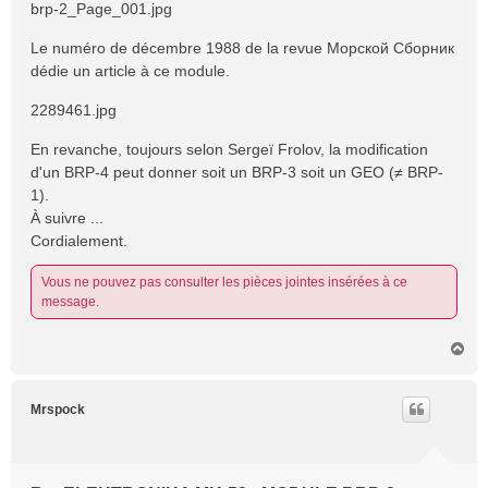
brp-2_Page_001.jpg
Le numéro de décembre 1988 de la revue Морской Сборник
dédie un article à ce module.
2289461.jpg
En revanche, toujours selon Sergeï Frolov, la modification
d'un BRP-4 peut donner soit un BRP-3 soit un GEO (≠ BRP-
1).
À suivre ...
Cordialement.
Vous ne pouvez pas consulter les pièces jointes insérées à ce
message.
H
a
u
t
Mrspock