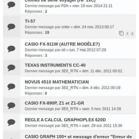
Clones de série Voyager (HP 1xC)
Dernier message par
FDh
«
mer. 19 nov. 2014 21:11
Réponses :
2
TI-57
Dernier message par
critor
«
dim. 24 nov. 2013 00:17
Réponses :
28
1
2
CASIO FX-911W (AUTRE MODÈLE?)
Dernier message par
oli
«
lun. 7 mai 2012 07:29
Réponses :
3
TEXAS INSTRUMENTS CC-40
Dernier message par
3E0_RTN
«
dim. 11 déc. 2011 00:02
NOVUS 4510 MATHEMATICIAN
Dernier message par
3E0_RTN
«
dim. 4 déc. 2011 00:19
Réponses :
6
CASIO FX-890P, Z1 et Z1-GR
Dernier message par
3E0_RTN
«
sam. 5 nov. 2011 14:39
REGLE A CALCUL GRAPHOPLEX 620D
Dernier message par
3E0_RTN
«
sam. 29 oct. 2011 15:36
CASIO GRAPH 100+ et message d'erreur "Erreur de