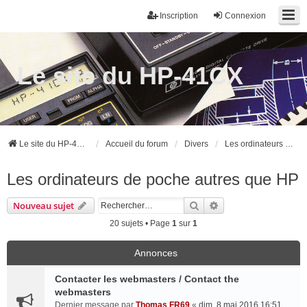
Inscription
Connexion
Le site du HP-41CX
Le site du HP-41CX
Accueil du forum
Divers
Les ordinateurs de poche autres que HP
Les ordinateurs de poche autres que HP
Rechercher
Recherche avancée
Nouveau sujet
20 sujets • Page
1
sur
1
Annonces
Contacter les webmasters / Contact the
webmasters
Dernier message par
Thomas FR69
«
dim. 8 mai 2016 16:51